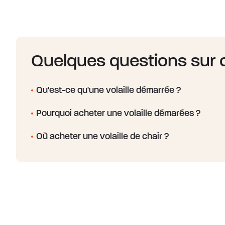
Quelques questions sur 
Qu'est-ce qu'une volaille démarrée ?
Pourquoi acheter une volaille démarées ?
La volaille démarrée, aussi appellée volaille de ch
qui consiste à assurer la croissance de la volaille d
Où acheter une volaille de chair ?
La volaille démarrée aussi appelée volaille de cha
viande de qualité supérieure, elle est appréciée pour 
Vous pouvez acheter votre volaille de chair près de