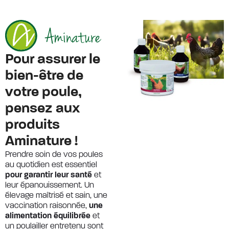
en vente à la ferme La Crétinière du lac aux
Moutiers-sous-Chantemerle. Pour plus
d’informations, contactez-nous !
Pour assurer le
bien-être de
votre poule,
pensez aux
produits
Aminature !
Prendre soin de vos poules
au quotidien est essentiel
pour garantir leur santé
et
leur épanouissement. Un
élevage maîtrisé et sain, une
vaccination raisonnée,
une
alimentation équilibrée
et
un poulailler entretenu sont