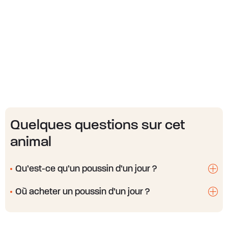
Quelques questions sur cet
animal
Qu’est-ce qu’un poussin d’un jour ?
Où acheter un poussin d’un jour ?
Pour les professionnels, l’élevage de poussins d’un
jour en bonne santé permet d’obtenir des poulets
de chair.
Les Frères Gilles proposent des poussins d’un jour